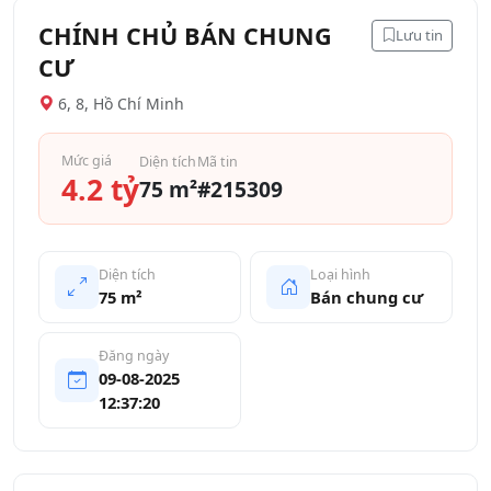
CHÍNH CHỦ BÁN CHUNG
Lưu tin
CƯ
6, 8, Hồ Chí Minh
Mức giá
Diện tích
Mã tin
4.2 tỷ
75 m²
#215309
Diện tích
Loại hình
75 m²
Bán chung cư
Đăng ngày
09-08-2025
12:37:20